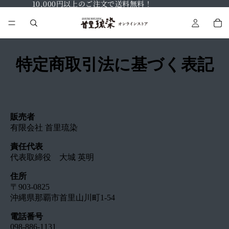
10,000円以上のご注文で送料無料！
特定商取引法に基づく表記
販売者
有限会社 首里琉染
責任代表
代表取締役 大城 英明
住所
〒903-0825
沖縄県那覇市首里山川町1-54
電話番号
098-886-1131